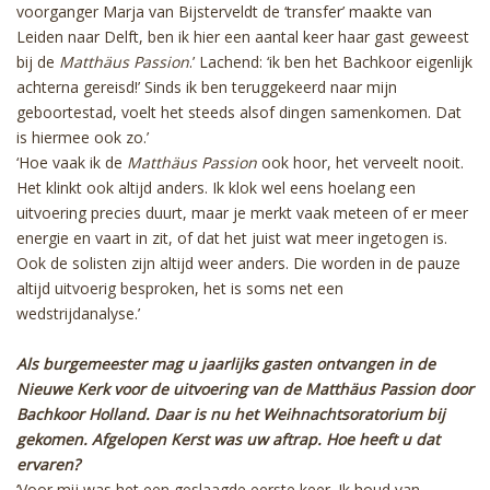
voorganger Marja van Bijsterveldt de ‘transfer’ maakte van
Leiden naar Delft, ben ik hier een aantal keer haar gast geweest
bij de
Matthäus Passion
.’ Lachend: ‘ik ben het Bachkoor eigenlijk
achterna gereisd!’ Sinds ik ben teruggekeerd naar mijn
geboortestad, voelt het steeds alsof dingen samenkomen. Dat
is hiermee ook zo.’
‘Hoe vaak ik de
Matthäus Passion
ook hoor, het verveelt nooit.
Het klinkt ook altijd anders. Ik klok wel eens hoelang een
uitvoering precies duurt, maar je merkt vaak meteen of er meer
energie en vaart in zit, of dat het juist wat meer ingetogen is.
Ook de solisten zijn altijd weer anders. Die worden in de pauze
altijd uitvoerig besproken, het is soms net een
wedstrijdanalyse.’
Als burgemeester mag u jaarlijks gasten ontvangen in de
Nieuwe Kerk voor de uitvoering van de Matthäus Passion door
Bachkoor Holland. Daar is nu het Weihnachtsoratorium bij
gekomen. Afgelopen Kerst was uw aftrap. Hoe heeft u dat
ervaren?
‘Voor mij was het een geslaagde eerste keer. Ik houd van