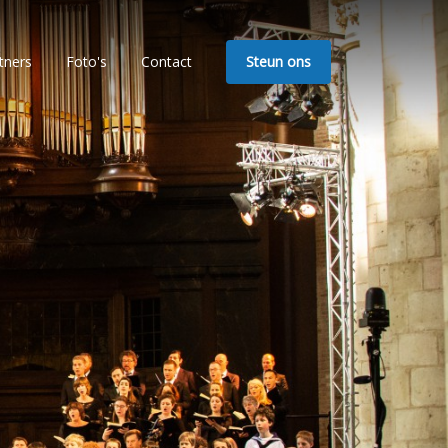
tners
Foto's
Contact
Steun ons